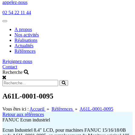
appelez-nous
02 54 22 11 44
Open
main
A propos
menu
Nos activités
Réalisations
Actualités
Références
Rejoignez-nous
Contact
Recherche
A61L-0001-0095
Vous êtes ici :
Accueil
»
Références
»
A61L-0001-0095
Retour aux références
FANUC Ecran industriel
Ecran Industriel 8.4″ LCD, pour machines FANUC 15/16/18/0B