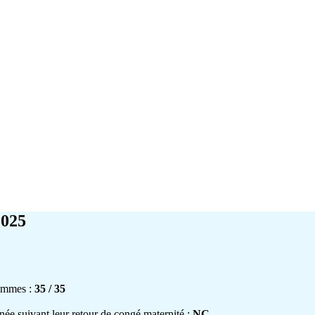
025
hommes :
35 / 35
née suivant leur retour de congé maternité :
NC