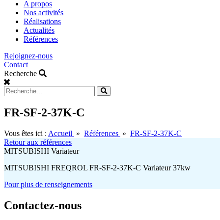
main
A propos
menu
Nos activités
Réalisations
Actualités
Références
Rejoignez-nous
Contact
Recherche
FR-SF-2-37K-C
Vous êtes ici :
Accueil
»
Références
»
FR-SF-2-37K-C
Retour aux références
MITSUBISHI Variateur
MITSUBISHI FREQROL FR-SF-2-37K-C Variateur 37kw
Pour plus de renseignements
Contactez-nous