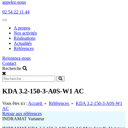
appelez-nous
02 54 22 11 44
Open
main
A propos
menu
Nos activités
Réalisations
Actualités
Références
Rejoignez-nous
Contact
Recherche
KDA 3.2-150-3-A0S-W1 AC
Vous êtes ici :
Accueil
»
Références
»
KDA 3.2-150-3-A0S-W1
AC
Retour aux références
INDRAMAT Variateur