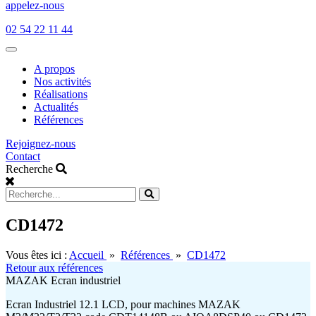
appelez-nous
02 54 22 11 44
Open
main
A propos
menu
Nos activités
Réalisations
Actualités
Références
Rejoignez-nous
Contact
Recherche
CD1472
Vous êtes ici :
Accueil
»
Références
»
CD1472
Retour aux références
MAZAK Ecran industriel
Ecran Industriel 12.1 LCD, pour machines MAZAK